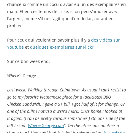
chanceux comme un cocu d’avoir eu un des exemplaires en
main. Et en ces temps de crise, si on peu s’amuser avec
l’argent, même s’il ne s’agit que d’un dollar, autant en
profiter.
Pour ceux qui veulent en savoir plus il y a
des vidéos sur
Youtube
et
quelques exemplaires sur Flickr
Sur ce bon week end.
Where’s George
Last week. Walking through Chinatown. As usual I can’t resist to
go to my favorite Vietnamese place for a (delicious) BBQ
Chicken Sandwich. I gave a 5$ bill, I got half of it for change. On
one of the bills I noticed a weird mark. Once home I looked at
it again. (I can be pretty curious sometimes.) On one side of the
bill I read “
WheresGeorge.com
”. On the other one another a
stamp mark that said that this bill is referenced on
the website
.