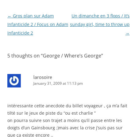
Post
←
Gros plan sur Adam
Un dimanche en 3 flops / It’s
navigation
Infanticide 2 / Focus on Adam
sunday girl, time to throw up
Infanticide 2
→
5 thoughts on “
George / Where’s George
”
larosoire
January 31, 2009 at 11:13 pm
intéressante cette anecdote du billet voyageur , ça m’a fait
tilté sur le jeux de piste du “ou est charlie ”
on pourra suivre son trajet a moins qu’il passe entre les
doigts d’un Gainsbourg ;)mais avec la crise j’suis pas sur
que ça existe encore ..