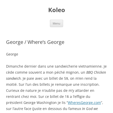
Skip
to
Koleo
content
Menu
George / Where’s George
George
Dimanche dernier dans une sandwicherie vietnamienne. Je
cède comme souvent a mon péché mignon, un
BBQ Chicken
sandwich
. Je paie avec un billet de 5$, on m’en rend la
moitié. Sur l’un des billets je remarque une inscription.
Curieux de nature je n’oublie pas de m’y attarder en
rentrant chez moi. Sur ce billet de 1$ a l’effigie du
président George Washington je lis “
WheresGeorge.com
”,
sur l’autre face (juste en dessous du fameux
In God we