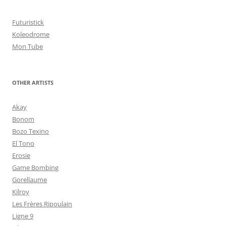
Futuristick
Koleodrome
Mon Tube
OTHER ARTISTS
Akay
Bonom
Bozo Texino
El Tono
Erosie
Game Bombing
Gorellaume
Kilroy
Les Frères Ripoulain
Ligne 9