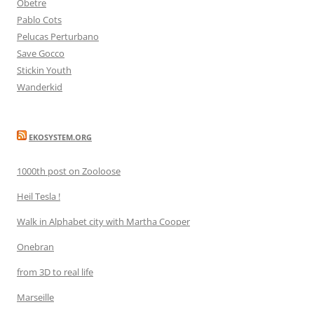
Obetre
Pablo Cots
Pelucas Perturbano
Save Gocco
Stickin Youth
Wanderkid
EKOSYSTEM.ORG
1000th post on Zooloose
Heil Tesla !
Walk in Alphabet city with Martha Cooper
Onebran
from 3D to real life
Marseille